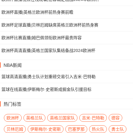
欧洲杯直播|英格兰欧洲杯前热身赛前瞻
欧洲杯足球直播|贝林厄姆缺席英格兰欧洲杯前热身赛
欧洲杯比赛直播|姆巴佩领衔欧洲杯最贵阵容
欧洲杯高清直播|英格兰国家队集结备战2024欧洲杯
NBA新闻
篮球高清直播|勇士队计划重磅交易引入吉米·巴特勒
篮球在线直播|伊斯梅尔·史密斯成掘金队引援目标
热门标签
欧洲杯
英格兰队
英格兰国家队
吉米·巴特勒
德容
贝林厄姆
伊斯梅尔·史密斯
巴塞罗那
热火队
勇士队