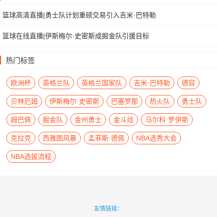
篮球高清直播|勇士队计划重磅交易引入吉米·巴特勒
篮球在线直播|伊斯梅尔·史密斯成掘金队引援目标
热门标签
欧洲杯
英格兰队
英格兰国家队
吉米·巴特勒
德容
贝林厄姆
伊斯梅尔·史密斯
巴塞罗那
热火队
勇士队
姆巴佩
掘金队
金州勇士
金斗炫
马尔科·罗伊斯
克拉克
西雅图风暴
孟菲斯·德佩
NBA选秀大会
NBA选拔流程
友情链接：