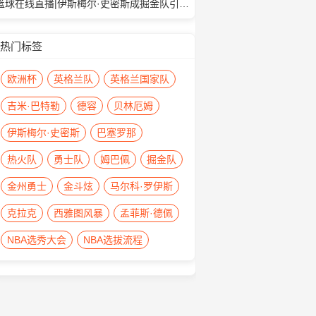
篮球在线直播|伊斯梅尔·史密斯成掘金队引援目标
热门标签
欧洲杯
英格兰队
英格兰国家队
吉米·巴特勒
德容
贝林厄姆
伊斯梅尔·史密斯
巴塞罗那
热火队
勇士队
姆巴佩
掘金队
金州勇士
金斗炫
马尔科·罗伊斯
克拉克
西雅图风暴
孟菲斯·德佩
NBA选秀大会
NBA选拔流程