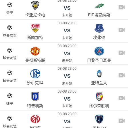
08-08 23:00
VS
芬甲
卡亚尼卡帕
EIF埃克纳斯
未开始
08-08 23:00
VS
球会友谊
斯图加特
埃弗顿
未开始
08-08 23:00
VS
球会友谊
曼彻斯特联
巴黎圣日耳曼
未开始
08-08 23:00
VS
球会友谊
沙尔克04
亚特兰大
未开始
08-08 23:00
VS
捷甲
特普利斯
比尔森胜利
未开始
08-08 23:00
VS
球会友谊