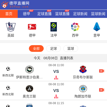
首页
德甲
足球直播
篮球直播
足球新闻
篮球新闻
英超
德甲
法甲
西甲
意甲
全部
足球
篮球
今天
08月08日
直播列表
08-08 11:00
VS
新西北联
伊斯特恩沙伯奥克兰
芬奇布尔斯联
08-08 11:00
VS
新西北联
奥克兰联
陶朗加市联
08-08 11:15