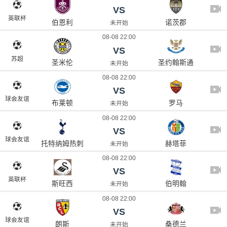
VS
英联杯
伯恩利
诺茨郡
未开始
08-08 22:00
VS
苏超
圣米伦
圣约翰斯通
未开始
08-08 22:00
VS
球会友谊
布莱顿
罗马
未开始
08-08 22:00
VS
球会友谊
托特纳姆热刺
赫塔菲
未开始
08-08 22:00
VS
英联杯
斯旺西
伯明翰
未开始
08-08 22:00
VS
球会友谊
朗斯
桑德兰
未开始