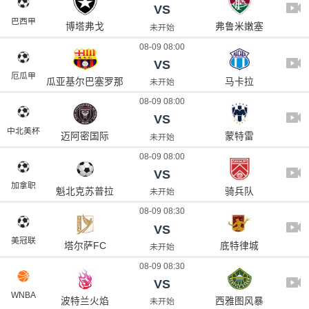
VS
巴西甲
博塔弗戈
弗鲁米嫩塞
未开始
08-09 08:00
VS
厄瓜甲
瓜亚基尔巴塞罗那
马卡拉
未开始
08-09 08:00
VS
中北美杯
迈阿密国际
蒙特雷
未开始
08-09 08:00
VS
加拿职
魁北克苏普拉
骑兵队
未开始
08-09 08:30
VS
美冠联
塔尔萨FC
底特律城
未开始
08-09 08:30
VS
WNBA
波特兰火焰
西雅图风暴
未开始