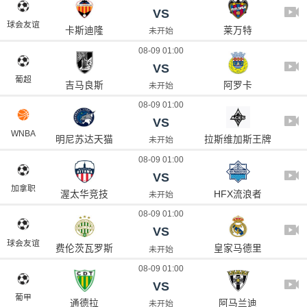
VS
球会友谊
卡斯迪隆
莱万特
未开始
08-09 01:00
VS
葡超
吉马良斯
阿罗卡
未开始
08-09 01:00
VS
WNBA
明尼苏达天猫
拉斯维加斯王牌
未开始
08-09 01:00
VS
加拿职
渥太华竞技
HFX流浪者
未开始
08-09 01:00
VS
球会友谊
费伦茨瓦罗斯
皇家马德里
未开始
08-09 01:00
VS
葡甲
通德拉
阿马兰迪
未开始