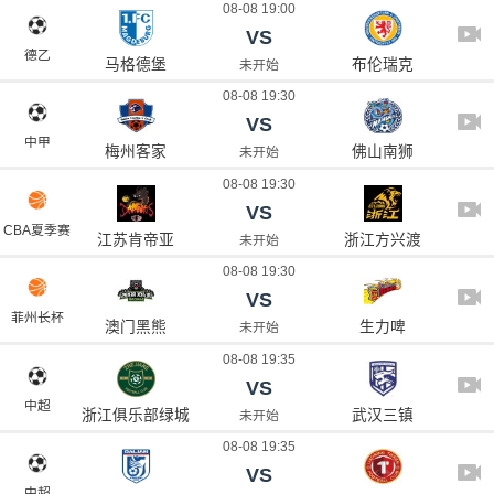
08-08 19:00
VS
德乙
马格德堡
布伦瑞克
未开始
08-08 19:30
VS
中甲
梅州客家
佛山南狮
未开始
08-08 19:30
VS
CBA夏季赛
江苏肯帝亚
浙江方兴渡
未开始
08-08 19:30
VS
菲州长杯
澳门黑熊
生力啤
未开始
08-08 19:35
VS
中超
浙江俱乐部绿城
武汉三镇
未开始
08-08 19:35
VS
中超