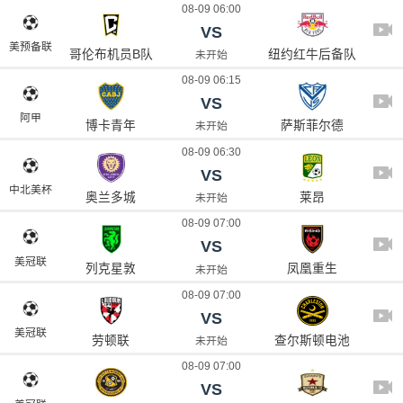
08-09 06:00
VS
美预备联
哥伦布机员B队
纽约红牛后备队
未开始
08-09 06:15
VS
阿甲
博卡青年
萨斯菲尔德
未开始
08-09 06:30
VS
中北美杯
奥兰多城
莱昂
未开始
08-09 07:00
VS
美冠联
列克星敦
凤凰重生
未开始
08-09 07:00
VS
美冠联
劳顿联
查尔斯顿电池
未开始
08-09 07:00
VS