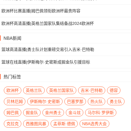
欧洲杯比赛直播|姆巴佩领衔欧洲杯最贵阵容
欧洲杯高清直播|英格兰国家队集结备战2024欧洲杯
NBA新闻
篮球高清直播|勇士队计划重磅交易引入吉米·巴特勒
篮球在线直播|伊斯梅尔·史密斯成掘金队引援目标
热门标签
欧洲杯
英格兰队
英格兰国家队
吉米·巴特勒
德容
贝林厄姆
伊斯梅尔·史密斯
巴塞罗那
热火队
勇士队
姆巴佩
掘金队
金州勇士
金斗炫
马尔科·罗伊斯
克拉克
西雅图风暴
孟菲斯·德佩
NBA选秀大会