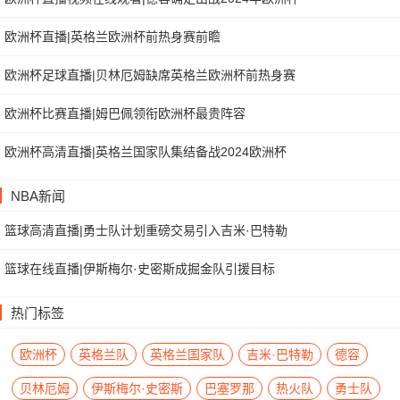
欧洲杯直播|英格兰欧洲杯前热身赛前瞻
欧洲杯足球直播|贝林厄姆缺席英格兰欧洲杯前热身赛
欧洲杯比赛直播|姆巴佩领衔欧洲杯最贵阵容
欧洲杯高清直播|英格兰国家队集结备战2024欧洲杯
NBA新闻
篮球高清直播|勇士队计划重磅交易引入吉米·巴特勒
篮球在线直播|伊斯梅尔·史密斯成掘金队引援目标
热门标签
欧洲杯
英格兰队
英格兰国家队
吉米·巴特勒
德容
贝林厄姆
伊斯梅尔·史密斯
巴塞罗那
热火队
勇士队