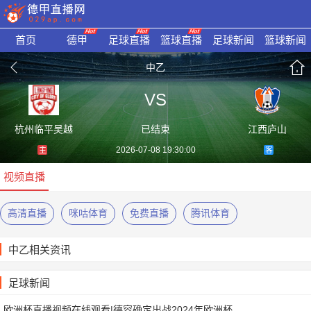
首页
德甲
足球直播
篮球直播
足球新闻
篮球新闻
中乙
VS
杭州临平吴越
已结束
江西庐山
2026-07-08 19:30:00
主
客
视频直播
高清直播
咪咕体育
免费直播
腾讯体育
中乙相关资讯
足球新闻
欧洲杯直播视频在线观看|德容确定出战2024年欧洲杯