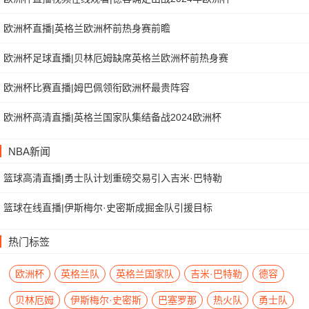
欧洲杯直播|英格兰欧洲杯前热身赛前瞻
欧洲杯足球直播|贝林厄姆缺席英格兰欧洲杯前热身赛
欧洲杯比赛直播|姆巴佩领衔欧洲杯最贵阵容
欧洲杯高清直播|英格兰国家队集结备战2024欧洲杯
NBA新闻
篮球高清直播|勇士队计划重磅交易引入吉米·巴特勒
篮球在线直播|伊斯梅尔·史密斯成掘金队引援目标
热门标签
欧洲杯
英格兰队
英格兰国家队
吉米·巴特勒
德容
贝林厄姆
伊斯梅尔·史密斯
巴塞罗那
热火队
勇士队