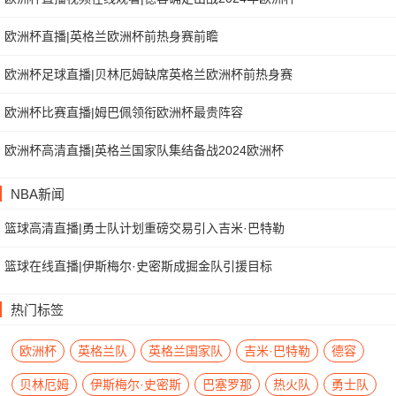
欧洲杯直播|英格兰欧洲杯前热身赛前瞻
欧洲杯足球直播|贝林厄姆缺席英格兰欧洲杯前热身赛
欧洲杯比赛直播|姆巴佩领衔欧洲杯最贵阵容
欧洲杯高清直播|英格兰国家队集结备战2024欧洲杯
NBA新闻
篮球高清直播|勇士队计划重磅交易引入吉米·巴特勒
篮球在线直播|伊斯梅尔·史密斯成掘金队引援目标
热门标签
欧洲杯
英格兰队
英格兰国家队
吉米·巴特勒
德容
贝林厄姆
伊斯梅尔·史密斯
巴塞罗那
热火队
勇士队