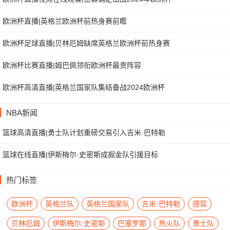
欧洲杯直播|英格兰欧洲杯前热身赛前瞻
欧洲杯足球直播|贝林厄姆缺席英格兰欧洲杯前热身赛
欧洲杯比赛直播|姆巴佩领衔欧洲杯最贵阵容
欧洲杯高清直播|英格兰国家队集结备战2024欧洲杯
NBA新闻
篮球高清直播|勇士队计划重磅交易引入吉米·巴特勒
篮球在线直播|伊斯梅尔·史密斯成掘金队引援目标
热门标签
欧洲杯
英格兰队
英格兰国家队
吉米·巴特勒
德容
贝林厄姆
伊斯梅尔·史密斯
巴塞罗那
热火队
勇士队