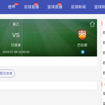
德甲
足球直播
篮球直播
足球新闻
篮球
美乙
VS
已结束
巴拉德
2026-07-09 10:00:00
客
腾讯体育