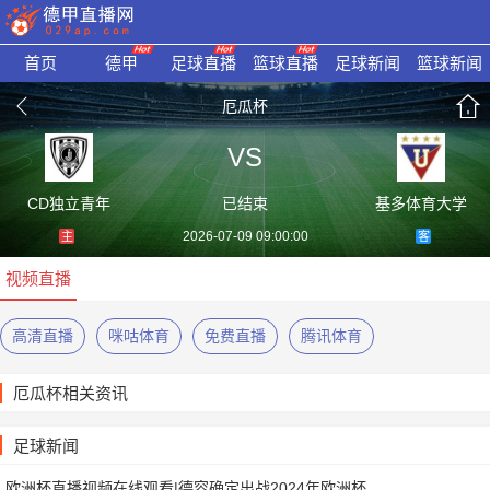
首页
德甲
足球直播
篮球直播
足球新闻
篮球新闻
厄瓜杯
VS
CD独立青年
已结束
基多体育大学
2026-07-09 09:00:00
主
客
视频直播
高清直播
咪咕体育
免费直播
腾讯体育
厄瓜杯相关资讯
足球新闻
欧洲杯直播视频在线观看|德容确定出战2024年欧洲杯