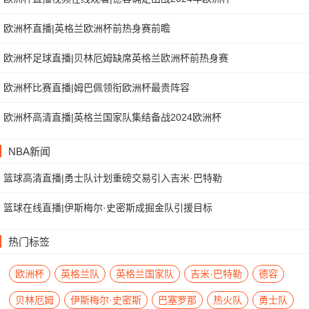
欧洲杯直播|英格兰欧洲杯前热身赛前瞻
欧洲杯足球直播|贝林厄姆缺席英格兰欧洲杯前热身赛
欧洲杯比赛直播|姆巴佩领衔欧洲杯最贵阵容
欧洲杯高清直播|英格兰国家队集结备战2024欧洲杯
NBA新闻
篮球高清直播|勇士队计划重磅交易引入吉米·巴特勒
篮球在线直播|伊斯梅尔·史密斯成掘金队引援目标
热门标签
欧洲杯
英格兰队
英格兰国家队
吉米·巴特勒
德容
贝林厄姆
伊斯梅尔·史密斯
巴塞罗那
热火队
勇士队