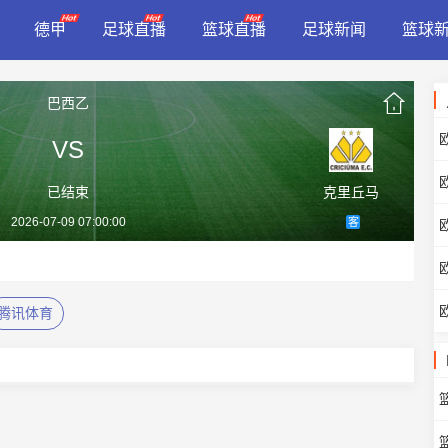
德甲
足球直播
篮球直播
足球新闻
篮球
巴西乙
VS
已结束
克里丘马
2026-07-09 07:00:00
客
腾讯体育