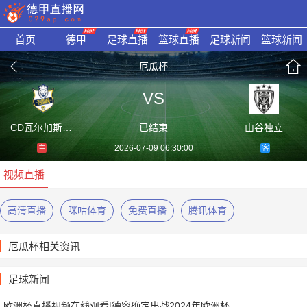
首页
德甲
足球直播
篮球直播
足球新闻
篮球新闻
厄瓜杯
VS
CD瓦尔加斯托雷斯
已结束
山谷独立
2026-07-09 06:30:00
主
客
视频直播
高清直播
咪咕体育
免费直播
腾讯体育
厄瓜杯相关资讯
足球新闻
欧洲杯直播视频在线观看|德容确定出战2024年欧洲杯