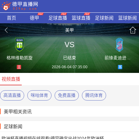
首页
德甲
足球直播
篮球直播
足球新闻
篮球新闻
美甲
VS
格林维勒凯旋
已结束
前锋麦迪逊足球俱乐部
2026-06-04 07:35:00
主
客
视频直播
高清直播
咪咕体育
免费直播
腾讯体育
美甲相关资讯
足球新闻
欧洲杯直播视频在线观看|德容确定出战2024年欧洲杯