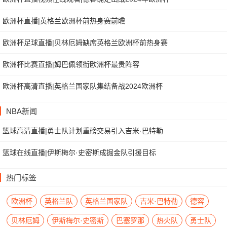
欧洲杯直播|英格兰欧洲杯前热身赛前瞻
欧洲杯足球直播|贝林厄姆缺席英格兰欧洲杯前热身赛
欧洲杯比赛直播|姆巴佩领衔欧洲杯最贵阵容
欧洲杯高清直播|英格兰国家队集结备战2024欧洲杯
NBA新闻
篮球高清直播|勇士队计划重磅交易引入吉米·巴特勒
篮球在线直播|伊斯梅尔·史密斯成掘金队引援目标
热门标签
欧洲杯
英格兰队
英格兰国家队
吉米·巴特勒
德容
贝林厄姆
伊斯梅尔·史密斯
巴塞罗那
热火队
勇士队