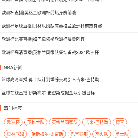
欧洲杯直播|英格兰欧洲杯前热身赛前瞻
欧洲杯足球直播|贝林厄姆缺席英格兰欧洲杯前热身赛
欧洲杯比赛直播|姆巴佩领衔欧洲杯最贵阵容
欧洲杯高清直播|英格兰国家队集结备战2024欧洲杯
NBA新闻
篮球高清直播|勇士队计划重磅交易引入吉米·巴特勒
篮球在线直播|伊斯梅尔·史密斯成掘金队引援目标
热门标签
欧洲杯
英格兰队
英格兰国家队
吉米·巴特勒
德容
贝林厄姆
伊斯梅尔·史密斯
巴塞罗那
热火队
勇士队