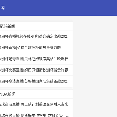
新闻
足球新闻
欧洲杯直播视频在线观看|德容确定出战2024年欧洲杯
欧洲杯直播|英格兰欧洲杯前热身赛前瞻
欧洲杯足球直播|贝林厄姆缺席英格兰欧洲杯前热身赛
欧洲杯比赛直播|姆巴佩领衔欧洲杯最贵阵容
欧洲杯高清直播|英格兰国家队集结备战2024欧洲杯
NBA新闻
篮球高清直播|勇士队计划重磅交易引入吉米·巴特勒
篮球在线直播|伊斯梅尔·史密斯成掘金队引援目标