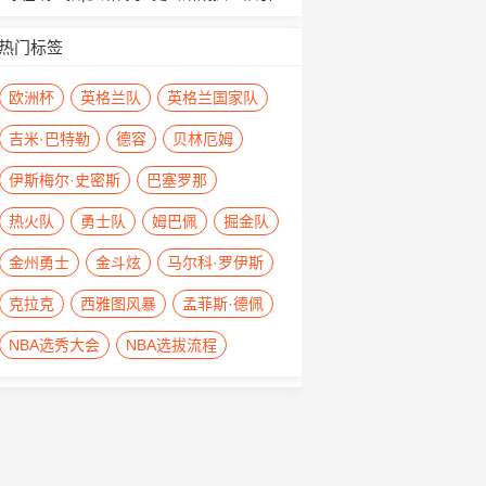
热门标签
欧洲杯
英格兰队
英格兰国家队
吉米·巴特勒
德容
贝林厄姆
伊斯梅尔·史密斯
巴塞罗那
热火队
勇士队
姆巴佩
掘金队
金州勇士
金斗炫
马尔科·罗伊斯
克拉克
西雅图风暴
孟菲斯·德佩
NBA选秀大会
NBA选拔流程