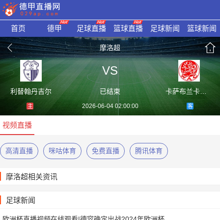
首页
德甲
足球直播
篮球直播
足球新闻
篮球新闻
摩洛超
VS
利替翰丹吉尔
已结束
卡萨布兰卡维达德
2026-06-04 02:00:00
主
客
视频直播
高清直播
咪咕体育
免费直播
腾讯体育
摩洛超相关资讯
足球新闻
欧洲杯直播视频在线观看|德容确定出战2024年欧洲杯