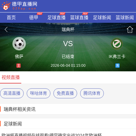
首页
德甲
足球直播
篮球直播
足球新闻
篮球新闻
瑞典杯
VS
佛萨
已结束
IK弗兰卡
2026-06-04 01:15:00
主
客
视频直播
高清直播
咪咕体育
免费直播
腾讯体育
瑞典杯相关资讯
足球新闻
欧洲杯直播视频在线观看|德容确定出战2024年欧洲杯