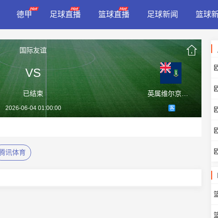
德甲
足球直播
篮球直播
足球新闻
篮球
国际友谊
VS
已结束
英属维尔京群岛
2026-06-04 01:00:00
客
腾讯体育