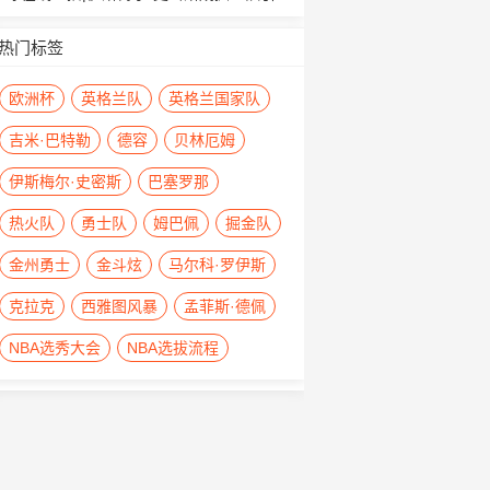
热门标签
欧洲杯
英格兰队
英格兰国家队
吉米·巴特勒
德容
贝林厄姆
伊斯梅尔·史密斯
巴塞罗那
热火队
勇士队
姆巴佩
掘金队
金州勇士
金斗炫
马尔科·罗伊斯
克拉克
西雅图风暴
孟菲斯·德佩
NBA选秀大会
NBA选拔流程