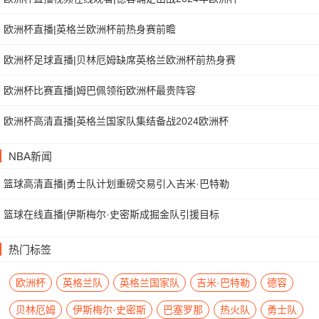
欧洲杯直播|英格兰欧洲杯前热身赛前瞻
欧洲杯足球直播|贝林厄姆缺席英格兰欧洲杯前热身赛
欧洲杯比赛直播|姆巴佩领衔欧洲杯最贵阵容
欧洲杯高清直播|英格兰国家队集结备战2024欧洲杯
NBA新闻
篮球高清直播|勇士队计划重磅交易引入吉米·巴特勒
篮球在线直播|伊斯梅尔·史密斯成掘金队引援目标
热门标签
欧洲杯
英格兰队
英格兰国家队
吉米·巴特勒
德容
贝林厄姆
伊斯梅尔·史密斯
巴塞罗那
热火队
勇士队