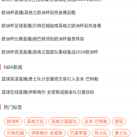
欧洲杯直播|英格兰欧洲杯前热身赛前瞻
欧洲杯足球直播|贝林厄姆缺席英格兰欧洲杯前热身赛
欧洲杯比赛直播|姆巴佩领衔欧洲杯最贵阵容
欧洲杯高清直播|英格兰国家队集结备战2024欧洲杯
NBA新闻
篮球高清直播|勇士队计划重磅交易引入吉米·巴特勒
篮球在线直播|伊斯梅尔·史密斯成掘金队引援目标
热门标签
欧洲杯
英格兰队
英格兰国家队
吉米·巴特勒
德容
贝林厄姆
伊斯梅尔·史密斯
巴塞罗那
热火队
勇士队