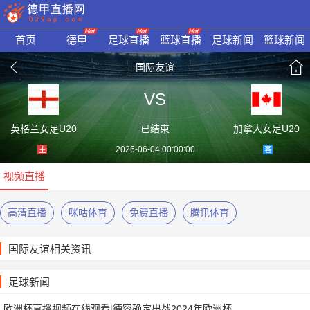
首页
德甲
足球直播
篮球直播
足球新闻
篮球新闻
国际友谊
VS
英格兰女足U20
已结束
加拿大女足U20
2026-06-04 00:00:00
主
客
视频直播
高清直播
咪咕体育
免费直播
腾讯体育
国际友谊相关资讯
足球新闻
欧洲杯直播视频在线观看|德容确定出战2024年欧洲杯