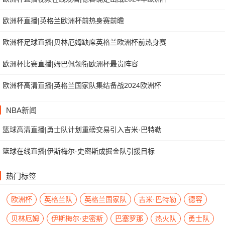
欧洲杯直播|英格兰欧洲杯前热身赛前瞻
欧洲杯足球直播|贝林厄姆缺席英格兰欧洲杯前热身赛
欧洲杯比赛直播|姆巴佩领衔欧洲杯最贵阵容
欧洲杯高清直播|英格兰国家队集结备战2024欧洲杯
NBA新闻
篮球高清直播|勇士队计划重磅交易引入吉米·巴特勒
篮球在线直播|伊斯梅尔·史密斯成掘金队引援目标
热门标签
欧洲杯
英格兰队
英格兰国家队
吉米·巴特勒
德容
贝林厄姆
伊斯梅尔·史密斯
巴塞罗那
热火队
勇士队