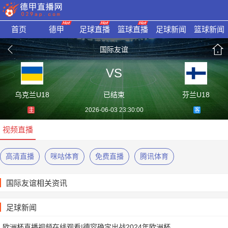
首页
德甲
足球直播
篮球直播
足球新闻
篮球新闻
国际友谊
VS
乌克兰U18
已结束
芬兰U18
2026-06-03 23:30:00
主
客
视频直播
高清直播
咪咕体育
免费直播
腾讯体育
国际友谊相关资讯
足球新闻
欧洲杯直播视频在线观看|德容确定出战2024年欧洲杯