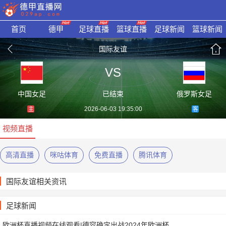
首页
德甲
足球直播
篮球直播
足球新闻
篮球新闻
国际友谊
VS
中国女足
已结束
俄罗斯女足
2026-06-03 19:35:00
主
客
视频直播
高清直播
咪咕体育
免费直播
腾讯体育
国际友谊相关资讯
足球新闻
欧洲杯直播视频在线观看|德容确定出战2024年欧洲杯