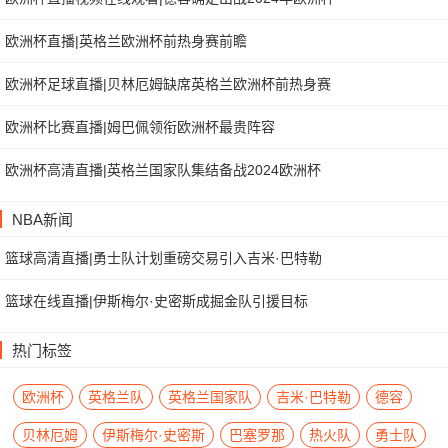
欧洲杯直播|英格兰欧洲杯前热身赛前瞻
欧洲杯足球直播|贝林厄姆缺席英格兰欧洲杯前热身赛
欧洲杯比赛直播|姆巴佩领衔欧洲杯最贵阵容
欧洲杯高清直播|英格兰国家队集结备战2024欧洲杯
NBA新闻
篮球高清直播|勇士队计划重磅交易引入吉米·巴特勒
篮球在线直播|伊斯梅尔·史密斯成掘金队引援目标
热门标签
欧洲杯
英格兰队
英格兰国家队
吉米·巴特勒
德容
贝林厄姆
伊斯梅尔·史密斯
巴塞罗那
热火队
勇士队