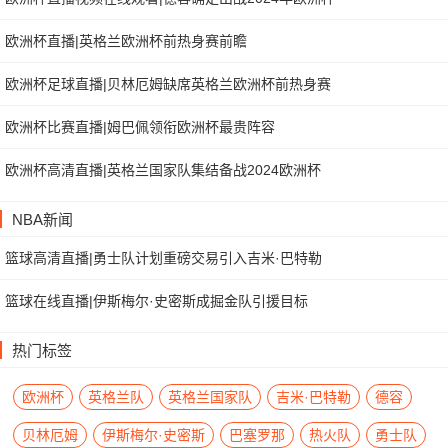
欧洲杯直播|英格兰欧洲杯前热身赛前瞻
欧洲杯足球直播|贝林厄姆缺席英格兰欧洲杯前热身赛
欧洲杯比赛直播|姆巴佩领衔欧洲杯最贵阵容
欧洲杯高清直播|英格兰国家队集结备战2024欧洲杯
NBA新闻
篮球高清直播|勇士队计划重磅交易引入吉米·巴特勒
篮球在线直播|伊斯梅尔·史密斯成掘金队引援目标
热门标签
欧洲杯
英格兰队
英格兰国家队
吉米·巴特勒
德容
贝林厄姆
伊斯梅尔·史密斯
巴塞罗那
热火队
勇士队