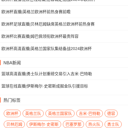
欧洲杯直播|英格兰欧洲杯前热身赛前瞻
欧洲杯足球直播|贝林厄姆缺席英格兰欧洲杯前热身赛
欧洲杯比赛直播|姆巴佩领衔欧洲杯最贵阵容
欧洲杯高清直播|英格兰国家队集结备战2024欧洲杯
NBA新闻
篮球高清直播|勇士队计划重磅交易引入吉米·巴特勒
篮球在线直播|伊斯梅尔·史密斯成掘金队引援目标
热门标签
欧洲杯
英格兰队
英格兰国家队
吉米·巴特勒
德容
贝林厄姆
伊斯梅尔·史密斯
巴塞罗那
热火队
勇士队