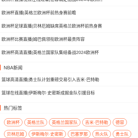
欧洲杯直播|英格兰欧洲杯前热身赛前瞻
欧洲杯足球直播|贝林厄姆缺席英格兰欧洲杯前热身赛
欧洲杯比赛直播|姆巴佩领衔欧洲杯最贵阵容
欧洲杯高清直播|英格兰国家队集结备战2024欧洲杯
NBA新闻
篮球高清直播|勇士队计划重磅交易引入吉米·巴特勒
篮球在线直播|伊斯梅尔·史密斯成掘金队引援目标
热门标签
欧洲杯
英格兰队
英格兰国家队
吉米·巴特勒
德容
贝林厄姆
伊斯梅尔·史密斯
巴塞罗那
热火队
勇士队