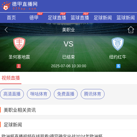
首页
德甲
足球直播
篮球直播
足球新闻
篮球新闻
美职业
VS
圣何塞地震
已结束
纽约红牛
2025-07-06 10:30:00
主
客
视频直播
高清直播
咪咕体育
免费直播
腾讯体育
美职业相关资讯
足球新闻
欧洲杯直播视频在线观看|德容确定出战2024年欧洲杯