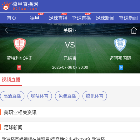
首页
德甲
足球直播
篮球直播
足球新闻
篮球新闻
美职业
VS
蒙特利尔冲击
已结束
迈阿密国际
2025-07-06 07:30:00
主
客
视频直播
高清直播
咪咕体育
免费直播
腾讯体育
美职业相关资讯
足球新闻
欧洲杯直播视频在线观看|德容确定出战2024年欧洲杯