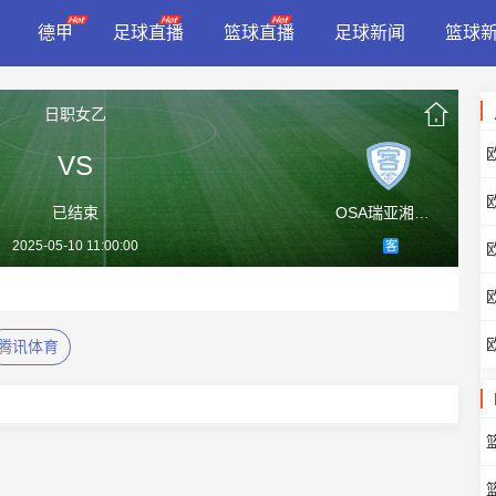
德甲
足球直播
篮球直播
足球新闻
篮球
日职女乙
VS
已结束
OSA瑞亚湘南FC女足
2025-05-10 11:00:00
客
腾讯体育