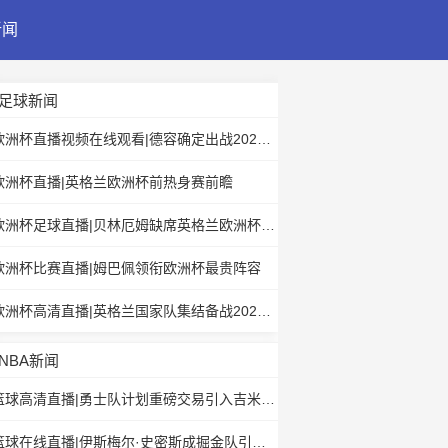
新闻
足球新闻
欧洲杯直播视频在线观看|德容确定出战2024年欧洲杯
欧洲杯直播|英格兰欧洲杯前热身赛前瞻
欧洲杯足球直播|贝林厄姆缺席英格兰欧洲杯前热身赛
欧洲杯比赛直播|姆巴佩领衔欧洲杯最贵阵容
欧洲杯高清直播|英格兰国家队集结备战2024欧洲杯
NBA新闻
篮球高清直播|勇士队计划重磅交易引入吉米·巴特勒
篮球在线直播|伊斯梅尔·史密斯成掘金队引援目标