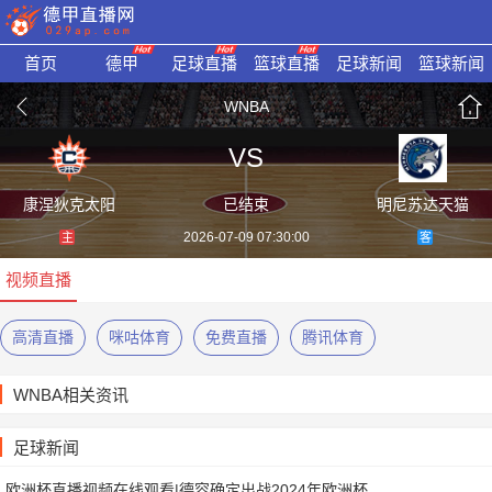
首页
德甲
足球直播
篮球直播
足球新闻
篮球新闻
WNBA
VS
康涅狄克太阳
已结束
明尼苏达天猫
2026-07-09 07:30:00
主
客
视频直播
高清直播
咪咕体育
免费直播
腾讯体育
WNBA相关资讯
足球新闻
欧洲杯直播视频在线观看|德容确定出战2024年欧洲杯