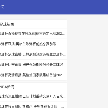
新闻
足球新闻
欧洲杯直播视频在线观看|德容确定出战2024年欧洲杯
欧洲杯直播|英格兰欧洲杯前热身赛前瞻
欧洲杯足球直播|贝林厄姆缺席英格兰欧洲杯前热身赛
欧洲杯比赛直播|姆巴佩领衔欧洲杯最贵阵容
欧洲杯高清直播|英格兰国家队集结备战2024欧洲杯
NBA新闻
篮球高清直播|勇士队计划重磅交易引入吉米·巴特勒
篮球在线直播|伊斯梅尔·史密斯成掘金队引援目标