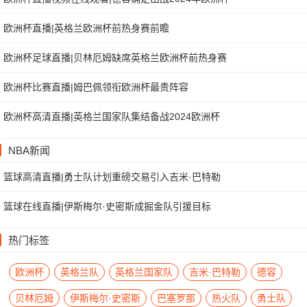
欧洲杯直播|英格兰欧洲杯前热身赛前瞻
欧洲杯足球直播|贝林厄姆缺席英格兰欧洲杯前热身赛
欧洲杯比赛直播|姆巴佩领衔欧洲杯最贵阵容
欧洲杯高清直播|英格兰国家队集结备战2024欧洲杯
NBA新闻
篮球高清直播|勇士队计划重磅交易引入吉米·巴特勒
篮球在线直播|伊斯梅尔·史密斯成掘金队引援目标
热门标签
欧洲杯
英格兰队
英格兰国家队
吉米·巴特勒
德容
贝林厄姆
伊斯梅尔·史密斯
巴塞罗那
热火队
勇士队