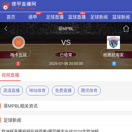
首页
德甲
足球直播
篮球直播
足球新闻
篮球新闻
菲MPBL
VS
梅卡瓦延
已结束
帕赛航海家
2026-07-08 20:00:00
主
客
视频直播
高清直播
咪咕体育
免费直播
腾讯体育
菲MPBL相关资讯
足球新闻
欧洲杯直播视频在线观看|德容确定出战2024年欧洲杯