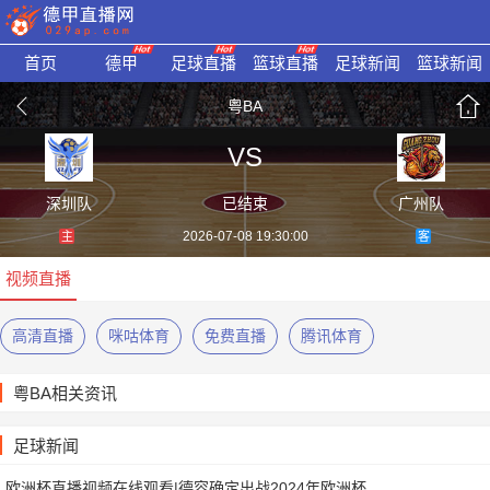
首页
德甲
足球直播
篮球直播
足球新闻
篮球新闻
粤BA
VS
深圳队
已结束
广州队
2026-07-08 19:30:00
主
客
视频直播
高清直播
咪咕体育
免费直播
腾讯体育
粤BA相关资讯
足球新闻
欧洲杯直播视频在线观看|德容确定出战2024年欧洲杯